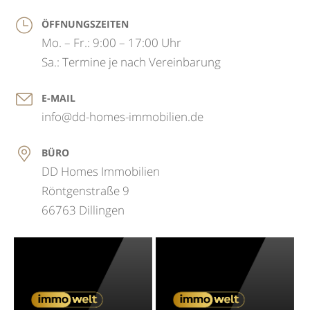
ÖFFNUNGSZEITEN
Mo. – Fr.: 9:00 – 17:00 Uhr
Sa.: Termine je nach Vereinbarung
E-MAIL
info@dd-homes-immobilien.de
BÜRO
DD Homes Immobilien
Röntgenstraße 9
66763 Dillingen